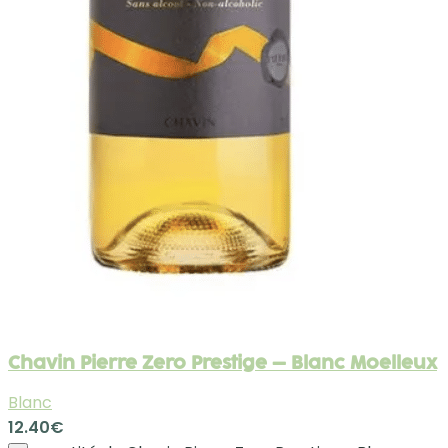
Chavin Pierre Zero Prestige – Blanc Moelleux
Blanc
12.40
€