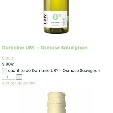
Domaine UBY – Osmose Sauvignon
Blanc
9.90
€
quantité de Domaine UBY - Osmose Sauvignon
-
+
Ajouter au panier