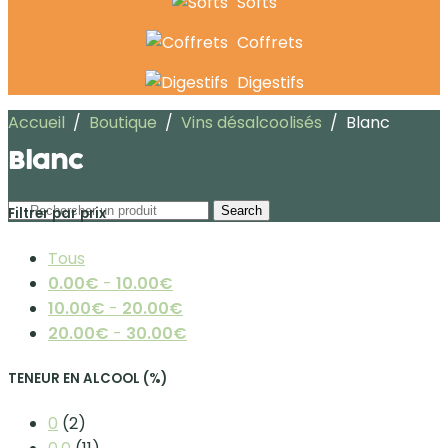
Softs
Coffrets
Digestifs
Accueil
/
Boutique
/
Vins désalcoolisés
/
Blanc
Blanc
Search
Filtrer par prix
Tous
0.00
€
-
10.00
€
10.00
€
-
20.00
€
20.00
€
-
30.00
€
TENEUR EN ALCOOL (%)
0
(2)