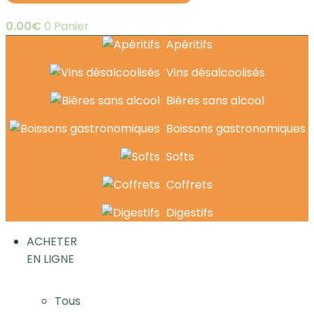
0.00
€
0
Panier
Apéritifs
Vins désalcoolisés
Bières sans alcool
Boissons gastronomiques
Softs
Coffrets
Digestifs
ACHETER
EN LIGNE
Tous