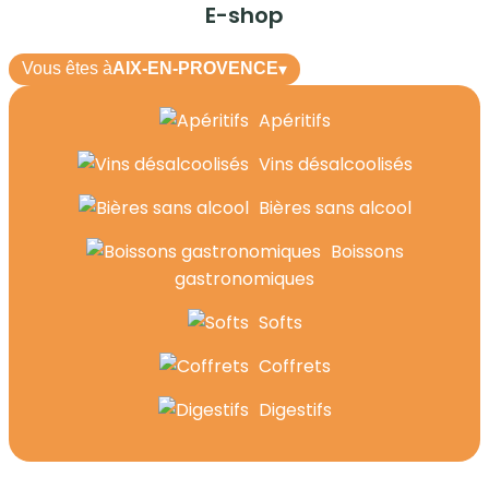
E-shop
Vous êtes à
AIX-EN-PROVENCE
▾
Apéritifs
Vins désalcoolisés
Bières sans alcool
Boissons
gastronomiques
Softs
Coffrets
Digestifs