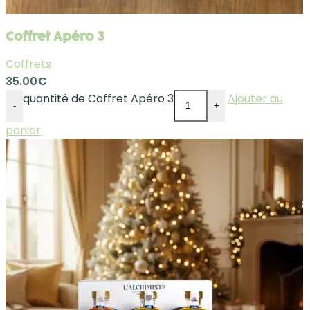
Coffret Apéro 3
Coffrets
35.00
€
quantité de Coffret Apéro 3
Ajouter au
-
+
panier