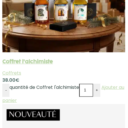
Coffret l’alchimiste
Coffrets
38.00
€
quantité de Coffret l'alchimiste
Ajouter au
-
+
panier