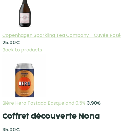
Copenhagen Sparkling Tea Company - Cuvée Rosé
25.00
€
Back to products
Bière Hero Tostada Basqueland 0,5%
3.90
€
Coffret découverte Nona
35.00
€