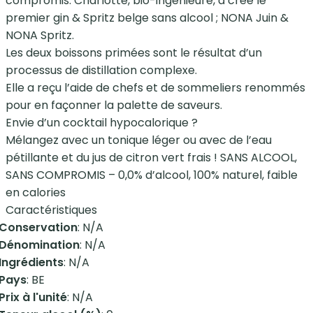
compromis. Charlotte, bio-ingénieure, a créé le
premier gin & Spritz belge sans alcool ; NONA Juin &
NONA Spritz.
Les deux boissons primées sont le résultat d’un
processus de distillation complexe.
Elle a reçu l’aide de chefs et de sommeliers renommés
pour en façonner la palette de saveurs.
Envie d’un cocktail hypocalorique ?
Mélangez avec un tonique léger ou avec de l’eau
pétillante et du jus de citron vert frais ! SANS ALCOOL,
SANS COMPROMIS – 0,0% d’alcool, 100% naturel, faible
en calories
Caractéristiques
Conservation
: N/A
Dénomination
: N/A
Ingrédients
: N/A
Pays
: BE
Prix à l'unité
: N/A