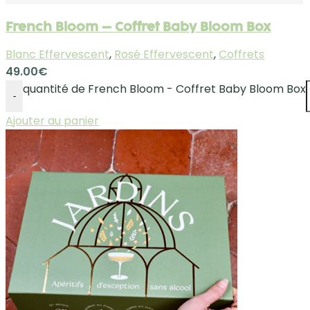
French Bloom – Coffret Baby Bloom Box
Blanc Effervescent
,
Rosé Effervescent
,
Coffrets
49.00
€
quantité de French Bloom - Coffret Baby Bloom Box
-
Ajouter au panier