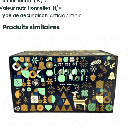
Teneur alcool (%)
: 0
Valeur nutritionnelles
: N/A
Type de déclinaison
: Article simple
Produits similaires