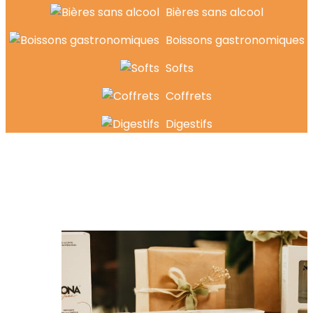
Bières sans alcool
Boissons gastronomiques
Softs
Coffrets
Digestifs