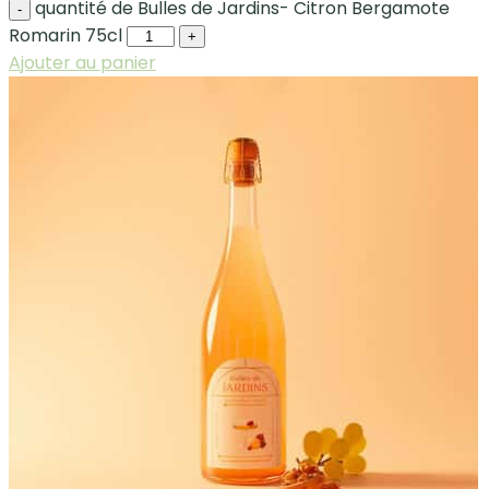
quantité de Bulles de Jardins- Citron Bergamote
-
Romarin 75cl
+
Ajouter au panier