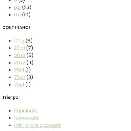
0
(3)
0,0
(23)
0.0
(10)
CONTENANCE
100g
(6)
20 cl
(7)
50 cl
(5)
70 cl
(11)
70cl
(1)
75 cl
(3)
75cl
(1)
Trier par
Popularité
Nouveauté
Prix : ordre croissant