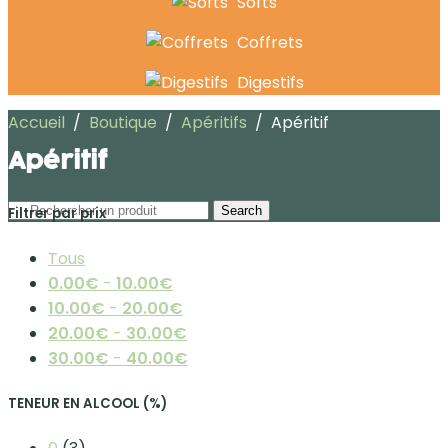
Softs
Coffrets
Digestifs
Accueil
/
Boutique
/
Apéritifs
/
Apéritif
Apéritif
Search
Filtrer par prix
Tous
0.00
€
-
10.00
€
10.00
€
-
20.00
€
20.00
€
-
30.00
€
30.00
€
-
40.00
€
TENEUR EN ALCOOL (%)