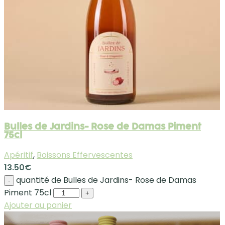
Bulles de Jardins- Rose de Damas Piment
75cl
Apéritif
,
Boissons Effervescentes
13.50
€
quantité de Bulles de Jardins- Rose de Damas
-
Piment 75cl
+
Ajouter au panier