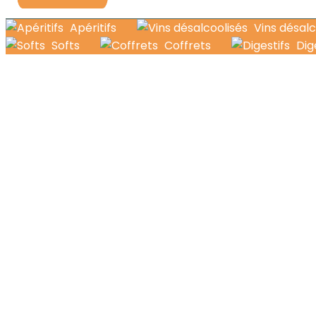
Apéritifs
Vins désalc
Softs
Coffrets
Dig