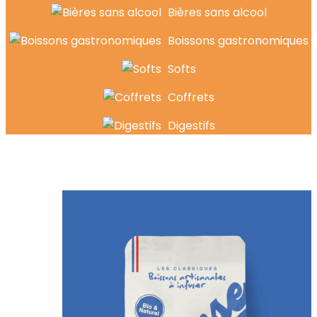
Bières sans alcool
Boissons gastronomiques
Softs
Coffrets
Digestifs