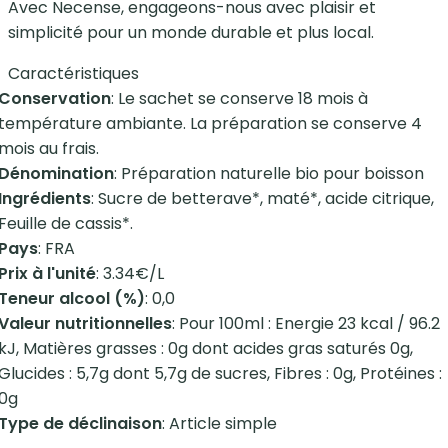
Avec Necense, engageons-nous avec plaisir et
simplicité pour un monde durable et plus local.
Caractéristiques
Conservation
: Le sachet se conserve 18 mois à
température ambiante. La préparation se conserve 4
mois au frais.
Dénomination
: Préparation naturelle bio pour boisson
Ingrédients
: Sucre de betterave*, maté*, acide citrique,
Feuille de cassis*.
Pays
: FRA
Prix à l'unité
: 3.34€/L
Teneur alcool (%)
: 0,0
Valeur nutritionnelles
: Pour 100ml : Energie 23 kcal / 96.2
kJ, Matières grasses : 0g dont acides gras saturés 0g,
Glucides : 5,7g dont 5,7g de sucres, Fibres : 0g, Protéines :
0g
Type de déclinaison
: Article simple