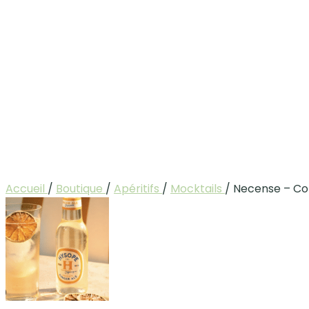
Accueil
/
Boutique
/
Apéritifs
/
Mocktails
/
Necense – Col