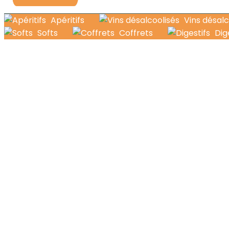
Apéritifs
Vins désalc
Softs
Coffrets
Dig