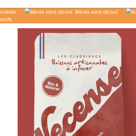
oolisés
Bières sans alcool
estifs