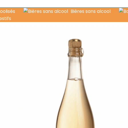
oolisés
Bières sans alcool
estifs