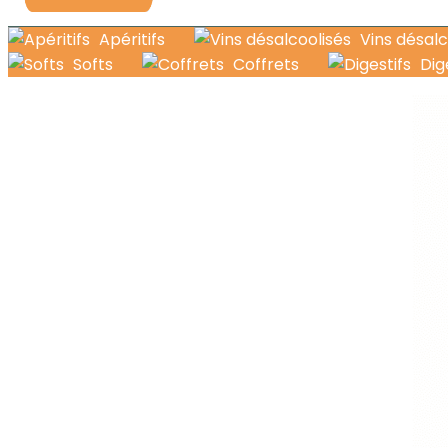
Apéritifs
Vins désalc
Softs
Coffrets
Dig