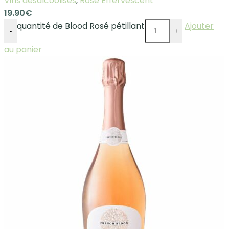
Vins désalcoolisés
,
Rosé Effervescent
19.90
€
quantité de Blood Rosé pétillant
Ajouter
-
+
au panier