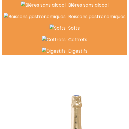
Bières sans alcool
Boissons gastronomiques
Softs
Coffrets
Digestifs