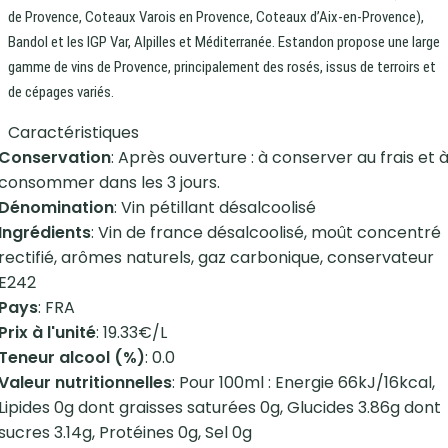
de Provence, Coteaux Varois en Provence, Coteaux d’Aix-en-Provence),
Bandol et les IGP Var, Alpilles et Méditerranée. Estandon propose une large
gamme de vins de Provence, principalement des rosés, issus de terroirs et
de cépages variés.
Caractéristiques
Conservation
: Après ouverture : à conserver au frais et 
consommer dans les 3 jours.
Dénomination
: Vin pétillant désalcoolisé
Ingrédients
: Vin de france désalcoolisé, moût concentré
rectifié, arômes naturels, gaz carbonique, conservateur
E242
Pays
: FRA
Prix à l'unité
: 19.33€/L
Teneur alcool (%)
: 0.0
Valeur nutritionnelles
: Pour 100ml : Energie 66kJ/16kcal,
Lipides 0g dont graisses saturées 0g, Glucides 3.86g dont
sucres 3.14g, Protéines 0g, Sel 0g