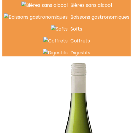
Bières sans alcool
Boissons gastronomiques
Softs
Coffrets
Digestifs