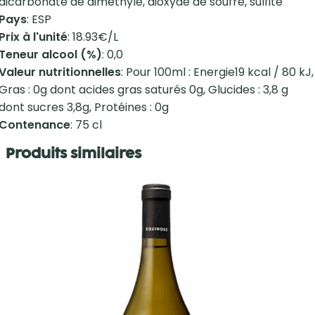
dicarbonate de diméthyle, dioxyde de soufre, sulfite
Pays
: ESP
Prix à l'unité
: 18.93€/L
Teneur alcool (%)
: 0,0
Valeur nutritionnelles
: Pour 100ml : Energie19 kcal / 80 kJ,
Gras : 0g dont acides gras saturés 0g, Glucides : 3,8 g
dont sucres 3,8g, Protéines : 0g
Contenance
: 75 cl
Produits similaires