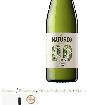
Accueil
/
Boutique
/
Vins désalcoolisés
/
Blanc