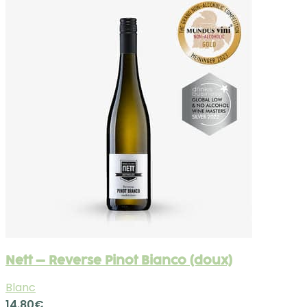
Nett – Reverse Pinot Bianco (doux)
Blanc
14.80
€