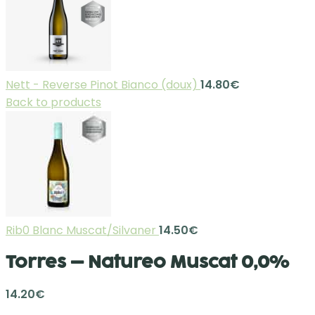
Nett - Reverse Pinot Bianco (doux)
14.80
€
Back to products
Rib0 Blanc Muscat/Silvaner
14.50
€
Torres – Natureo Muscat 0,0%
14.20
€