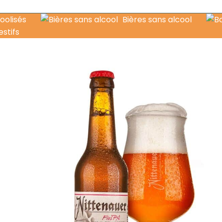
oolisés
Bières sans alcool
estifs