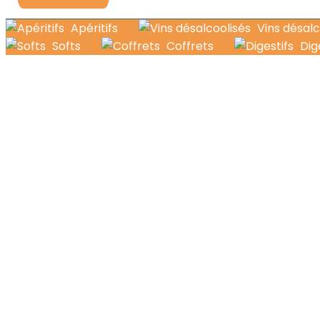
Apéritifs
Vins désalc
Softs
Coffrets
Dig