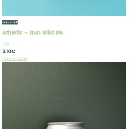
Hors stock
Athletic – Run Wild IPA
IPA
3.10
€
Lire la suite