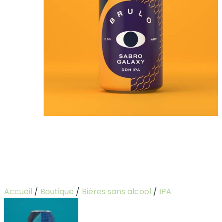
Accueil
/
Boutique
/
Bières sans alcool
/
IPA