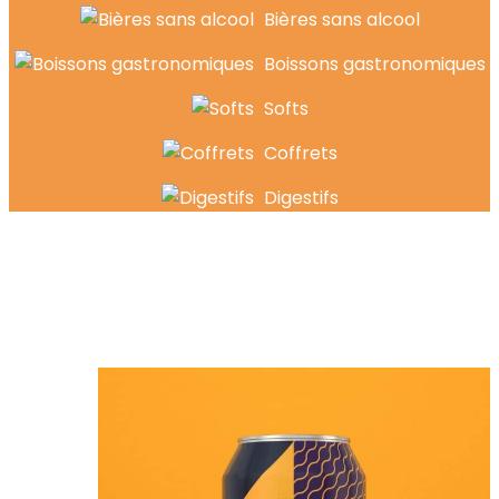
Bières sans alcool
Boissons gastronomiques
Softs
Coffrets
Digestifs