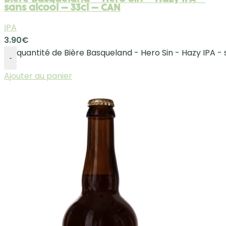
sans alcool – 33cl – CAN
IPA
3.90
€
quantité de Bière Basqueland - Hero Sin - Hazy IPA - 
-
Ajouter au panier