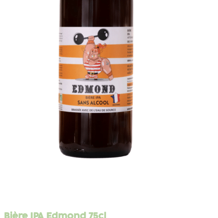
Bière IPA Edmond 75cl