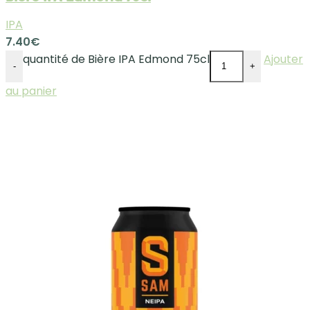
IPA
7.40
€
quantité de Bière IPA Edmond 75cl
Ajouter
-
+
au panier