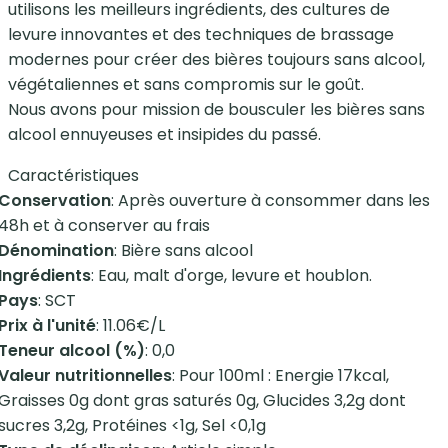
utilisons les meilleurs ingrédients, des cultures de
levure innovantes et des techniques de brassage
modernes pour créer des bières toujours sans alcool,
végétaliennes et sans compromis sur le goût.
Nous avons pour mission de bousculer les bières sans
alcool ennuyeuses et insipides du passé.
Caractéristiques
Conservation
: Après ouverture à consommer dans les
48h et à conserver au frais
Dénomination
: Bière sans alcool
Ingrédients
: Eau, malt d'orge, levure et houblon.
Pays
: SCT
Prix à l'unité
: 11.06€/L
Teneur alcool (%)
: 0,0
Valeur nutritionnelles
: Pour 100ml : Energie 17kcal,
Graisses 0g dont gras saturés 0g, Glucides 3,2g dont
sucres 3,2g, Protéines <1g, Sel <0,1g