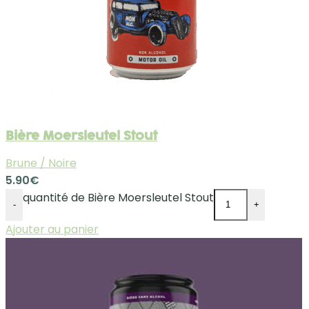
Bière Moersleutel Stout
Brune / Noire
5.90
€
quantité de Bière Moersleutel Stout
-
+
Ajouter au panier