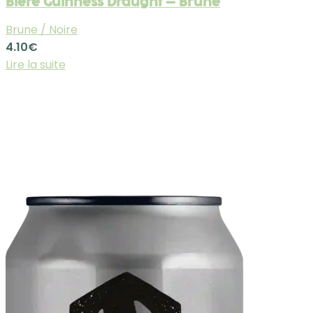
Bière Guinness Draught – Brune
Brune / Noire
4.10
€
Lire la suite