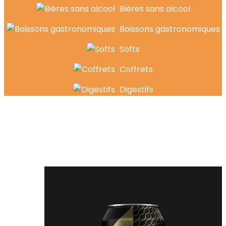
Bières sans alcool
Boissons gastronomiques
Softs
Coffrets
Digestifs