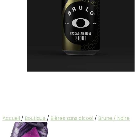
Accueil
/
Boutique
/
Bières sans alcool
/
Brune / Noire