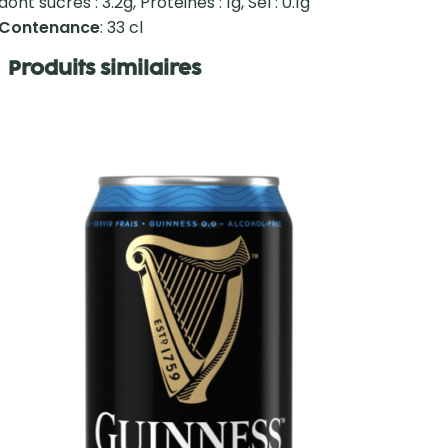
dont sucres : 3.2g, Protéines : 1g, Sel : 0.1g
Contenance
: 33 cl
Produits similaires