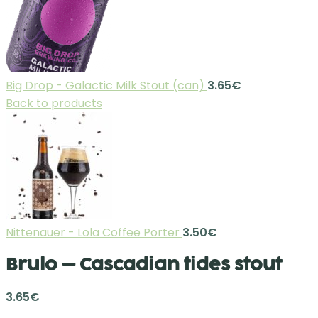
Big Drop - Galactic Milk Stout (can)
3.65
€
Back to products
Nittenauer - Lola Coffee Porter
3.50
€
Brulo – Cascadian tides stout
3.65
€