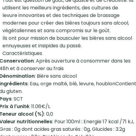
Tout est question de goût, de qualité et de créativité. Ils
utilisent les meilleurs ingrédients, des cultures de
levure innovantes et des techniques de brassage
modernes pour créer des bières toujours sans alcool,
végétaliennes et sans compromis sur le goût.
Ils ont pour mission de bousculer les bières sans alcool
ennuyeuses et insipides du passé.
Caractéristiques
Conservation
: Après ouverture à consommer dans les
48h et à conserver au frais
Dénomination
: Bière sans alcool
Ingrédients
: Eau, orge malté, blé, levure, houblonContien
du gluten.
Pays
: SCT
Prix à l'unité
: 11.06€/L
Teneur alcool (%)
: 0,0
Valeur nutritionnelles
: Pour 100ml : Energie 17 kcal /71 kJ,
Gras : 0g dont acides gras saturés : 0g, Glucides : 3.2g