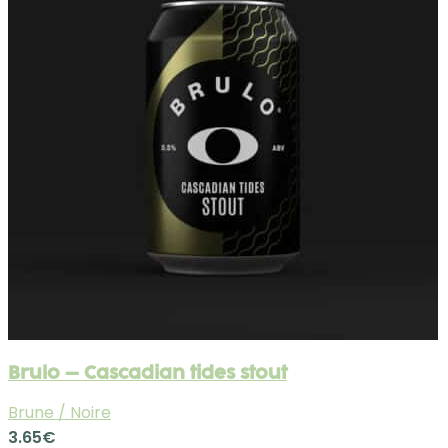
Brulo – Cascadian tides stout
Brune / Noire
3.65
€