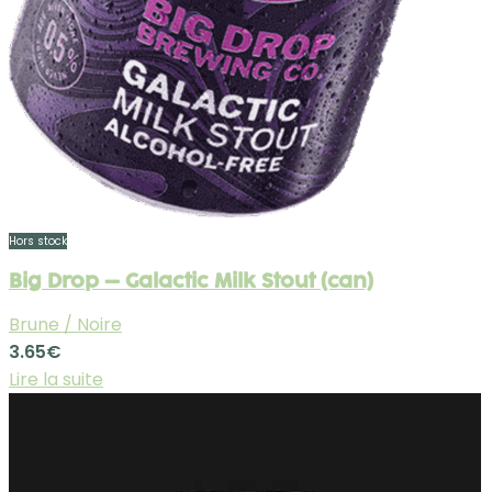
Hors stock
Big Drop – Galactic Milk Stout (can)
Brune / Noire
3.65
€
Lire la suite