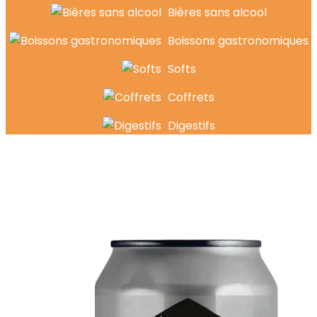
Bières sans alcool
Boissons gastronomiques
Softs
Coffrets
Digestifs