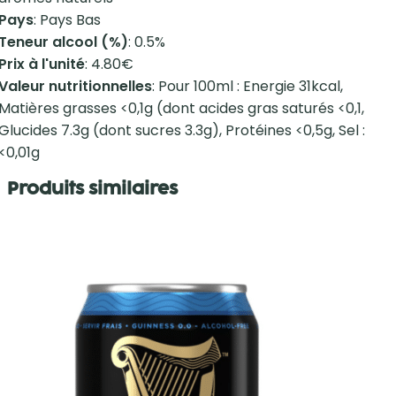
Pays
: Pays Bas
Teneur alcool (%)
: 0.5%
Prix à l'unité
: 4.80€
Valeur nutritionnelles
: Pour 100ml : Energie 31kcal,
Matières grasses <0,1g (dont acides gras saturés <0,1,
Glucides 7.3g (dont sucres 3.3g), Protéines <0,5g, Sel :
<0,01g
Produits similaires