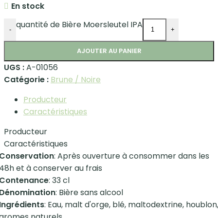
En stock
quantité de Bière Moersleutel IPA
-
+
AJOUTER AU PANIER
UGS :
A-01056
Catégorie :
Brune / Noire
Producteur
Caractéristiques
Producteur
Caractéristiques
Conservation
: Après ouverture à consommer dans les
48h et à conserver au frais
Contenance
: 33 cl
Dénomination
: Bière sans alcool
Ingrédients
: Eau, malt d'orge, blé, maltodextrine, houblon
aromes naturels