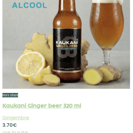
Hors stock
Kaukani Ginger beer 320 ml
Gingembre
3.70
€
Lire la suite