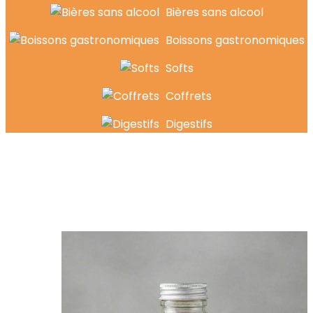
Bières sans alcool
Boissons gastronomiques
Softs
Coffrets
Digestifs