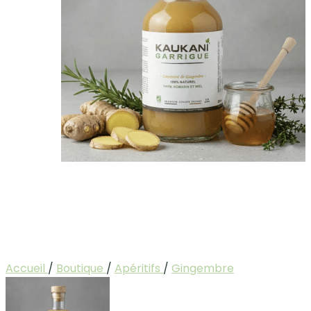
Accueil
/
Boutique
/
Apéritifs
/
Gingembre