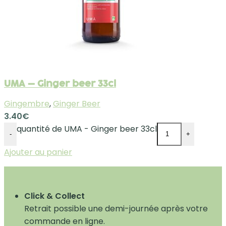
UMA – Ginger beer 33cl
Gingembre
,
Ginger Beer
3.40
€
quantité de UMA - Ginger beer 33cl
-
+
Ajouter au panier
Click & Collect
Retrait possible une demi-journée après votre
commande en ligne.