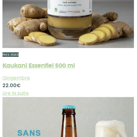
Hors stock
Kaukani Essentiel 500 ml
Gingembre
22.00
€
Lire la suite