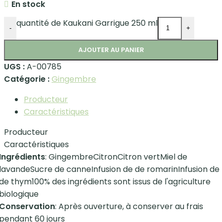
En stock
quantité de Kaukani Garrigue 250 ml
-
+
AJOUTER AU PANIER
UGS :
A-00785
Catégorie :
Gingembre
Producteur
Caractéristiques
Producteur
Caractéristiques
Ingrédients
: GingembreCitronCitron vertMiel de
lavandeSucre de canneInfusion de de romarinInfusion de
de thym100% des ingrédients sont issus de l'agriculture
biologique
Conservation
: Après ouverture, à conserver au frais
pendant 60 jours