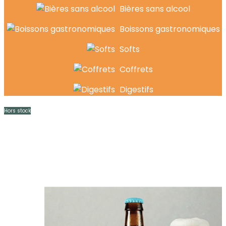
Bières sans alcool
Boissons gastronomiques
Softs
Coffrets
Digestifs
Hors stock