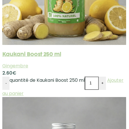
Kaukani Boost 250 ml
Gingembre
2.60
€
quantité de Kaukani Boost 250 ml
Ajouter
-
+
au panier