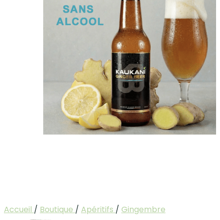
Accueil
/
Boutique
/
Apéritifs
/
Gingembre