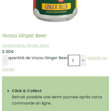
Voyou Ginger Beer
Gingembre
,
Ginger Beer
2.30
€
quantité de Voyou Ginger Beer
Ajouter au
-
+
panier
Click & Collect
Retrait possible une demi-journée après votre
commande en ligne.