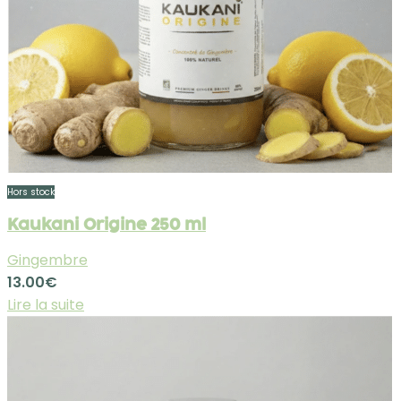
Hors stock
Kaukani Origine 250 ml
Gingembre
13.00
€
Lire la suite