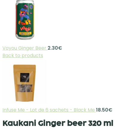
Voyou Ginger Beer
2.30
€
Back to products
Infuse Me - Lot de 6 sachets - Black Me
18.50
€
Kaukani Ginger beer 320 ml