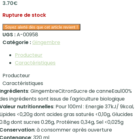
3.70
€
Rupture de stock
Soyez alerté dès que cet article revient !
UGS :
A-00958
Catégorie :
Gingembre
Producteur
Caractéristiques
Producteur
Caractéristiques
Ingrédients
: GingembreCitronSucre de canneEau100%
des ingrédients sont issus de l'agriculture biologique
Valeur nutritionnelles
: Pour 100ml : Energie 37kJ/ 9kcal,
Lipides <0,20g dont acides gras saturés <0,10g, Glucides
0.8g dont sucres 0.26g, Protéines 0,34g, Sel <0,025g
Conservation
: à consommer après ouverture
Contenance
: 320 ml