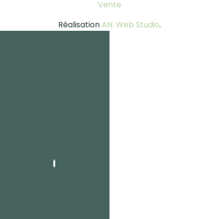
Vente
Réalisation
AN. Web Studio
.