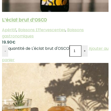
L’éclat brut d’OSCO
Apéritif
,
Boissons Effervescentes
,
Boissons
gastronomiques
19.90
€
quantité de L'éclat brut d'OSCO
Ajouter au
-
+
panier