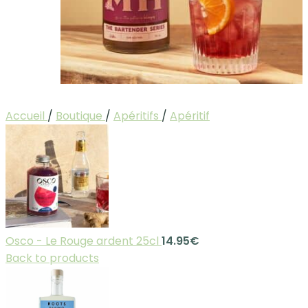
Accueil
/
Boutique
/
Apéritifs
/
Apéritif
Osco - Le Rouge ardent 25cl
14.95
€
Back to products