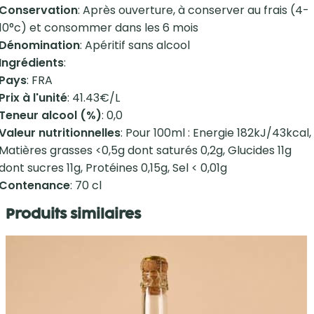
Conservation
: Après ouverture, à conserver au frais (4-
10°c) et consommer dans les 6 mois
Dénomination
: Apéritif sans alcool
Ingrédients
:
Pays
: FRA
Prix à l'unité
: 41.43€/L
Teneur alcool (%)
: 0,0
Valeur nutritionnelles
: Pour 100ml : Energie 182kJ/43kcal,
Matières grasses <0,5g dont saturés 0,2g, Glucides 11g
dont sucres 11g, Protéines 0,15g, Sel < 0,01g
Contenance
: 70 cl
Produits similaires