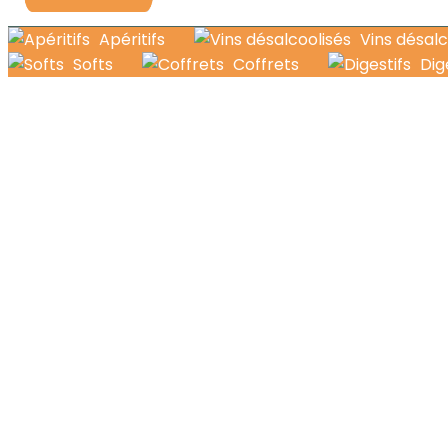
Apéritifs
Vins désalc
Softs
Coffrets
Dig