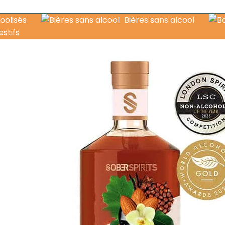
oolisés
Bières sans alcool
estifs