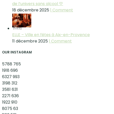
de l’univers sans alcool 💛
18 décembre 2025
1 Comment
ELLE – Ville en fêtes à Aix-en-Provence
11 décembre 2025
1 Comment
OUR INSTAGRAM
5788
765
1918
696
6327
993
3198
312
3581
631
2271
636
1922
910
8075
63