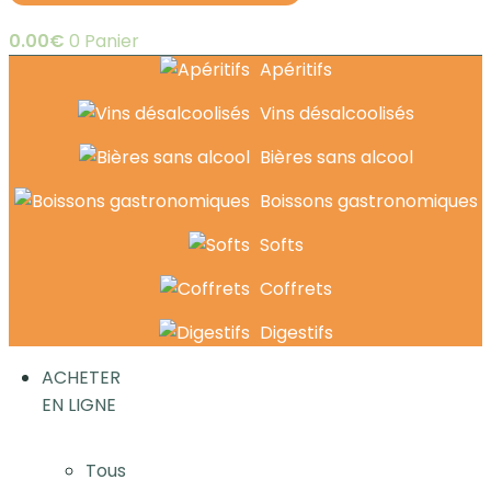
0.00
€
0
Panier
Apéritifs
Vins désalcoolisés
Bières sans alcool
Boissons gastronomiques
Softs
Coffrets
Digestifs
ACHETER
EN LIGNE
Tous