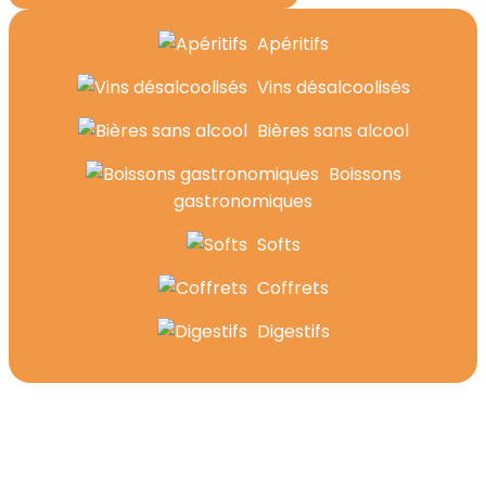
Apéritifs
Vins désalcoolisés
Bières sans alcool
Boissons
gastronomiques
Softs
Coffrets
Digestifs