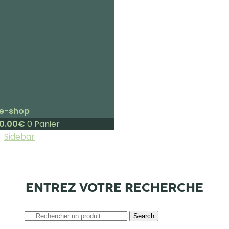
e-shop
0.00
€
0
Panier
Sidebar
ENTREZ VOTRE RECHERCHE
Search