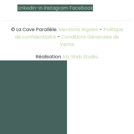
Linkedin-in
Instagram
Facebook
© La Cave Parallèle.
Mentions légales
–
Politique
de confidentialité
–
Conditions Générales de
Vente
Réalisation
AN. Web Studio
.