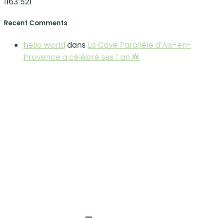
1163
521
Recent Comments
hello world
dans
La Cave Parallèle d’Aix-en-
Provence a célébré ses 1 an 🎂