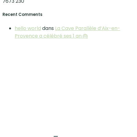
7673
230
Recent Comments
hello world
dans
La Cave Parallèle d’Aix-en-
Provence a célébré ses 1 an 🎂