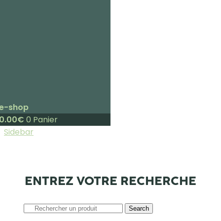
e-shop
0.00
€
0
Panier
Sidebar
ENTREZ VOTRE RECHERCHE
Search