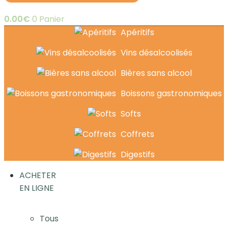
0.00
€
0
Panier
Apéritifs
Vins désalcoolisés
Bières sans alcool
Boissons gastronomiques
Softs
Coffrets
Digestifs
ACHETER
EN LIGNE
Tous