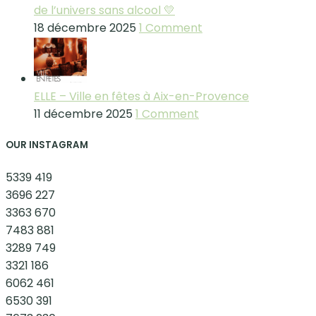
de l’univers sans alcool 💛
18 décembre 2025
1 Comment
ELLE – Ville en fêtes à Aix-en-Provence
11 décembre 2025
1 Comment
OUR INSTAGRAM
5339
419
3696
227
3363
670
7483
881
3289
749
3321
186
6062
461
6530
391