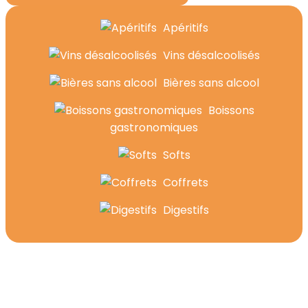
Apéritifs
Vins désalcoolisés
Bières sans alcool
Boissons
gastronomiques
Softs
Coffrets
Digestifs