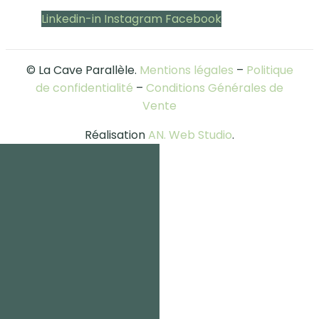
Linkedin-in
Instagram
Facebook
© La Cave Parallèle.
Mentions légales
–
Politique
de confidentialité
–
Conditions Générales de
Vente
Réalisation
AN. Web Studio
.