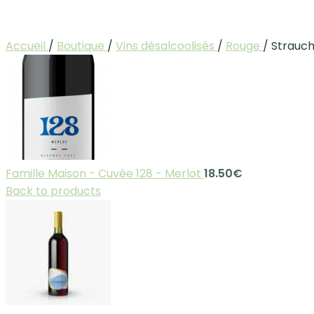
Accueil
/
Boutique
/
Vins désalcoolisés
/
Rouge
/
Strauch
Famille Maison - Cuvée 128 - Merlot
18.50
€
Back to products