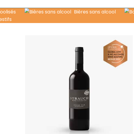
oolisés
Bières sans alcool
estifs