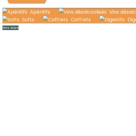
Apéritifs
Vins désalc
Softs
Coffrets
Dig
Hors stock