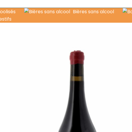
oolisés
Bières sans alcool
estifs