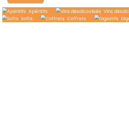
Apéritifs
Vins désalc
Softs
Coffrets
Dig