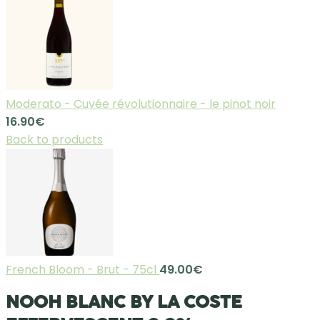
Moderato - Cuvée révolutionnaire - le pinot noir
16.90
€
Back to products
French Bloom - Brut - 75cl
49.00
€
NOOH BLANC BY LA COSTE