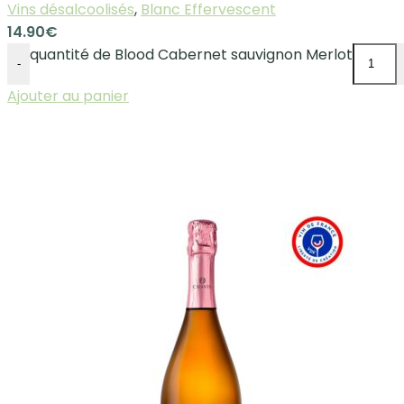
Vins désalcoolisés
,
Blanc Effervescent
14.90
€
quantité de Blood Cabernet sauvignon Merlot
-
Ajouter au panier