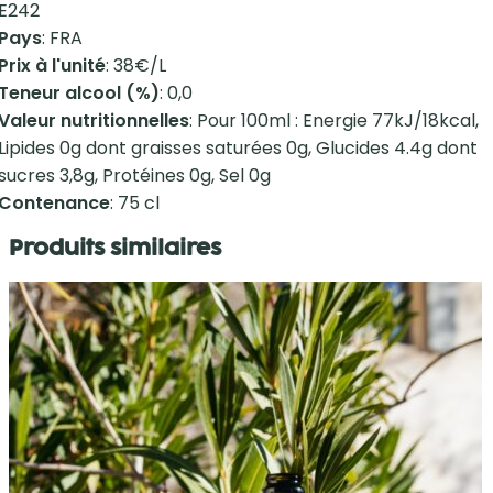
E242
Pays
: FRA
Prix à l'unité
: 38€/L
Teneur alcool (%)
: 0,0
Valeur nutritionnelles
: Pour 100ml : Energie 77kJ/18kcal,
Lipides 0g dont graisses saturées 0g, Glucides 4.4g dont
sucres 3,8g, Protéines 0g, Sel 0g
Contenance
: 75 cl
Produits similaires