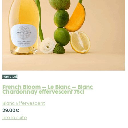
Hors stock
French Bloom – Le Blanc – Blanc
Chardonnay effervescent 75cl
Blanc Effervescent
29.00
€
Lire la suite