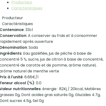
Producteur
Caractéristiques
Producteur
Caractéristiques
Contenance
: 33cl
Conservation
: A conserver au frais et à consommer
rapidement après ouverture
Dénomination
: Soda
Ingrédients
: Eau gazéifiée, jus de pêche à base de
concentré 5 %, sucre, jus de citron à base de concentré,
concentré de carotte et de pomme, arôme naturel,
arôme naturel de menthe verte
Prix à l'unité
: 6.66€/l
Teneur alcool (%)
: 0.0
Valeur nutritionnelles
: énergie : 82Kj / 20kcal, Matières
grasses 0g, Dont acides gras saturés 0g, Glucides 4.7g,
Dont sucres 4.5g, Sel 0g