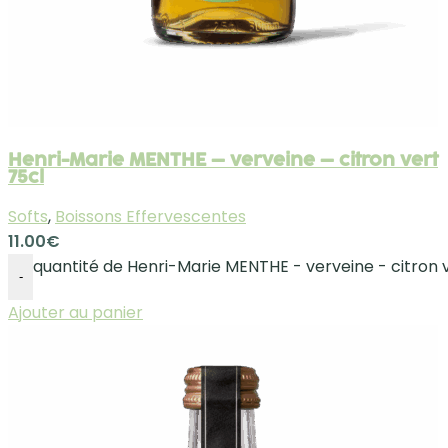
Henri-Marie MENTHE – verveine – citron vert
75cl
Softs
,
Boissons Effervescentes
11.00
€
quantité de Henri-Marie MENTHE - verveine - citron 
-
Ajouter au panier