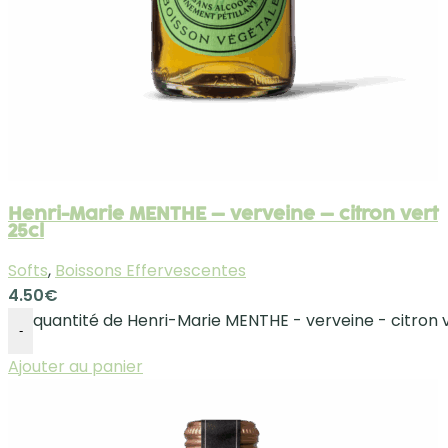
Henri-Marie MENTHE – verveine – citron vert
25cl
Softs
,
Boissons Effervescentes
4.50
€
quantité de Henri-Marie MENTHE - verveine - citron 
-
Ajouter au panier