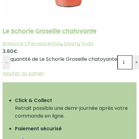
Le Schorle Groseille chatoyante
Boissons Effervescentes
,
Divers
,
Soda
3.60
€
quantité de Le Schorle Groseille chatoyante
-
+
Ajouter au panier
Click & Collect
Retrait possible une demi-journée après votre
commande en ligne.
Paiement sécurisé