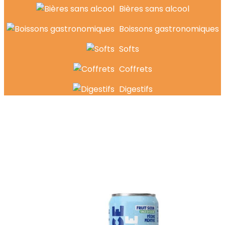
Bières sans alcool
Boissons gastronomiques
Softs
Coffrets
Digestifs