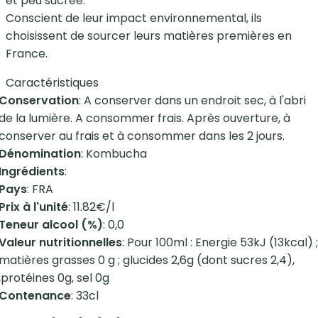
et peu sucrée.
Conscient de leur impact environnemental, ils
choisissent de sourcer leurs matières premières en
France.
Caractéristiques
Conservation
: A conserver dans un endroit sec, à l'abri
de la lumière. A consommer frais. Après ouverture, à
conserver au frais et à consommer dans les 2 jours.
Dénomination
: Kombucha
Ingrédients
:
Pays
: FRA
Prix à l'unité
: 11.82€/l
Teneur alcool (%)
: 0,0
Valeur nutritionnelles
: Pour 100ml : Energie 53kJ (13kcal) ;
matières grasses 0 g ; glucides 2,6g (dont sucres 2,4),
,protéines 0g, sel 0g
Contenance
: 33cl