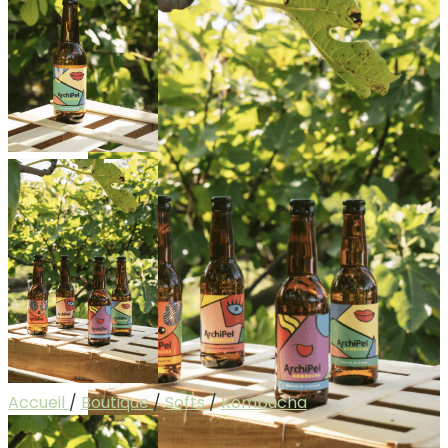
Accueil
/
Boutique
/
Softs
/
Kombucha