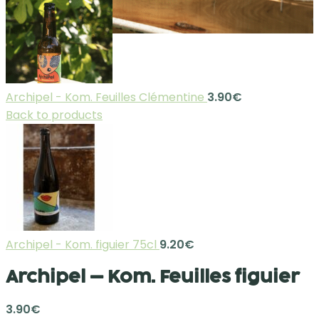
Archipel - Kom. Feuilles Clémentine
3.90
€
Back to products
Archipel - Kom. figuier 75cl
9.20
€
Archipel – Kom. Feuilles figuier
3.90
€