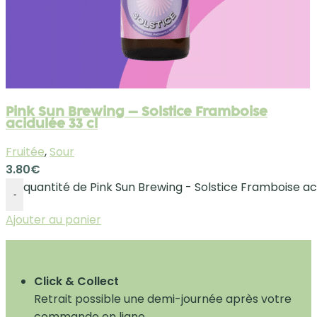
Pink Sun Brewing – Solstice Framboise
acidulée 33 cl
Fruitée
,
Sour
3.80
€
quantité de Pink Sun Brewing - Solstice Framboise aci
-
Ajouter au panier
Click & Collect
Retrait possible une demi-journée après votre
commande en ligne.