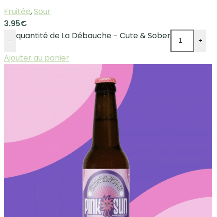
Fruitée
,
Sour
3.95
€
quantité de La Débauche - Cute & Sober
-
+
Ajouter au panier