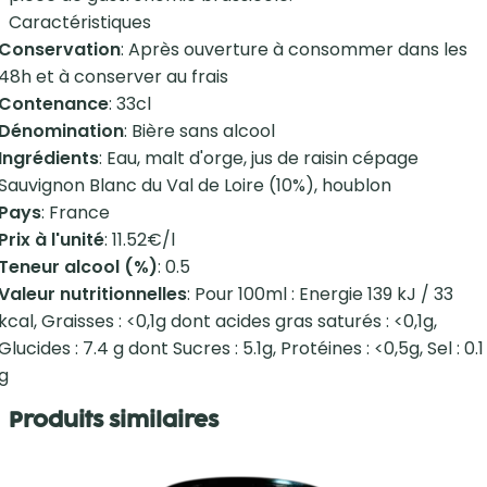
Caractéristiques
Conservation
: Après ouverture à consommer dans les
48h et à conserver au frais
Contenance
: 33cl
Dénomination
: Bière sans alcool
Ingrédients
: Eau, malt d'orge, jus de raisin cépage
Sauvignon Blanc du Val de Loire (10%), houblon
Pays
: France
Prix à l'unité
: 11.52€/l
Teneur alcool (%)
: 0.5
Valeur nutritionnelles
: Pour 100ml : Energie 139 kJ / 33
kcal, Graisses : <0,1g dont acides gras saturés : <0,1g,
Glucides : 7.4 g dont Sucres : 5.1g, Protéines : <0,5g, Sel : 0.1
g
Produits similaires