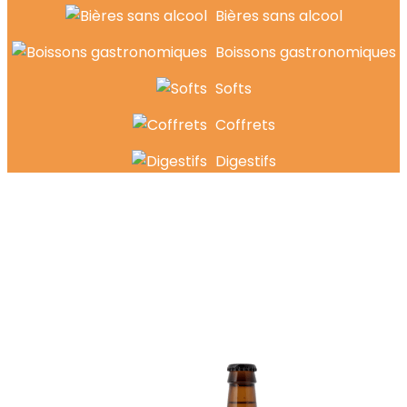
Bières sans alcool
Boissons gastronomiques
Softs
Coffrets
Digestifs