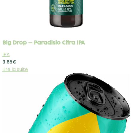
Big Drop – Paradisio Citra IPA
IPA
3.65
€
Lire la suite