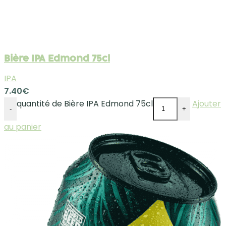
Bière IPA Edmond 75cl
IPA
7.40
€
quantité de Bière IPA Edmond 75cl
Ajouter
-
+
au panier