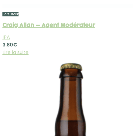
Hors stock
Craig Allan – Agent Modérateur
IPA
3.80
€
Lire la suite