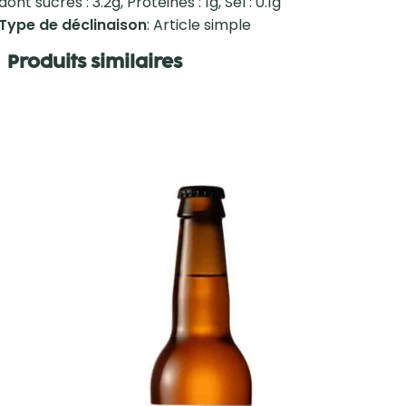
dont sucres : 3.2g, Protéines : 1g, Sel : 0.1g
Type de déclinaison
: Article simple
Produits similaires