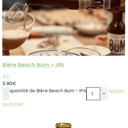
Bière Beach Bum – IPA
IPA
3.90
€
quantité de Bière Beach Bum - IPA
Ajouter
-
+
au panier