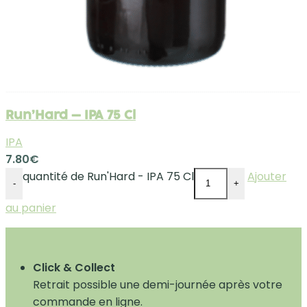
Run’Hard – IPA 75 Cl
IPA
7.80
€
quantité de Run'Hard - IPA 75 Cl
Ajouter
-
+
au panier
Click & Collect
Retrait possible une demi-journée après votre
commande en ligne.