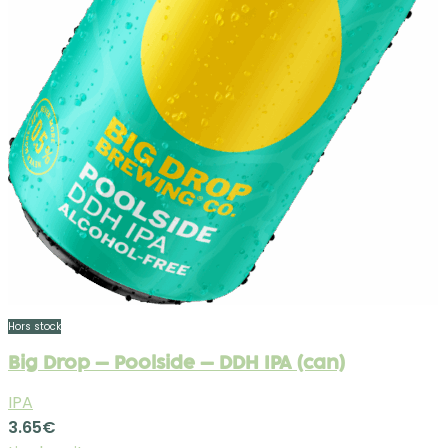
Hors stock
Big Drop – Poolside – DDH IPA (can)
IPA
3.65
€