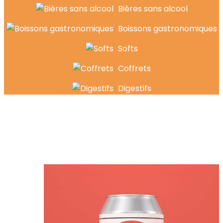
Bières sans alcool
Boissons gastronomiques
Softs
Coffrets
Digestifs