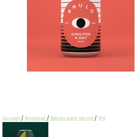
Accueil
/
Boutique
/
Bières sans alcool
/
IPA