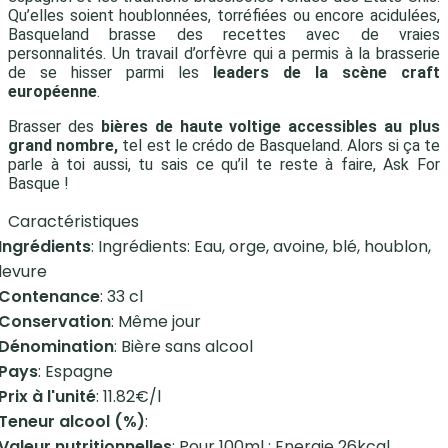
Qu’elles soient houblonnées, torréfiées ou encore acidulées,
Basqueland brasse des recettes avec de vraies
personnalités. Un travail d’orfèvre qui a permis à la brasserie
de se hisser parmi les
leaders de la scène craft
européenne
.
Brasser des
bières de haute voltige accessibles au plus
grand nombre,
tel est le crédo de Basqueland. Alors si ça te
parle à toi aussi, tu sais ce qu’il te reste à faire, Ask For
Basque !
Caractéristiques
Ingrédients
: Ingrédients: Eau, orge, avoine, blé, houblon,
levure
Contenance
: 33 cl
Conservation
: Même jour
Dénomination
: Bière sans alcool
Pays
: Espagne
Prix à l'unité
: 11.82€/l
Teneur alcool (%)
:
Valeur nutritionnelles
: Pour 100ml : Energie 26kcal,