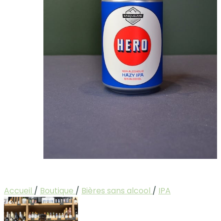
Accueil
/
Boutique
/
Bières sans alcool
/
IPA