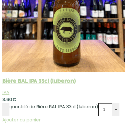
Bière BAL IPA 33cl (luberon)
IPA
3.60
€
quantité de Bière BAL IPA 33cl (luberon)
-
+
Ajouter au panier