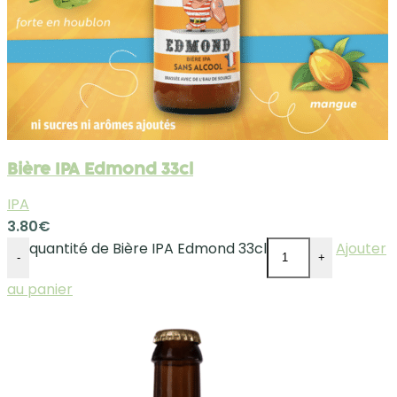
Bière IPA Edmond 33cl
IPA
3.80
€
quantité de Bière IPA Edmond 33cl
Ajouter
-
+
au panier