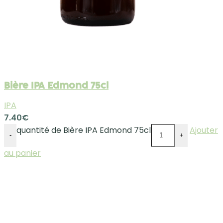
Bière IPA Edmond 75cl
IPA
7.40
€
quantité de Bière IPA Edmond 75cl
Ajouter
-
+
au panier