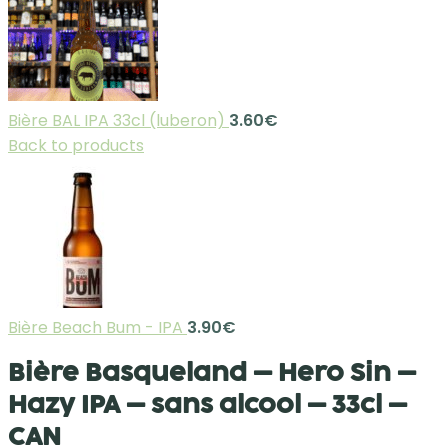
Bière BAL IPA 33cl (luberon)
3.60
€
Back to products
Bière Beach Bum - IPA
3.90
€
Bière Basqueland – Hero Sin –
Hazy IPA – sans alcool – 33cl –
CAN