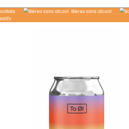
oolisés
Bières sans alcool
estifs