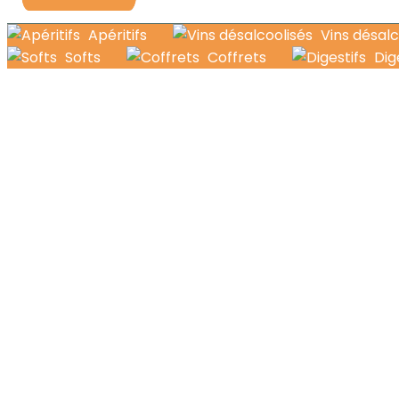
Apéritifs
Vins désalc
Softs
Coffrets
Dig