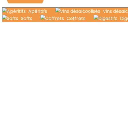
Apéritifs
Vins désalc
Softs
Coffrets
Dig