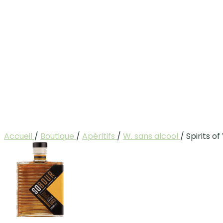
Accueil
/
Boutique
/
Apéritifs
/
W. sans alcool
/
Spirits o