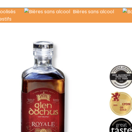
oolisés
Bières sans alcool
estifs