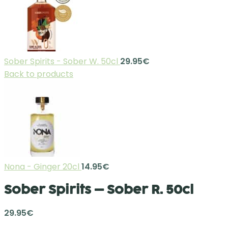
Sober Spirits - Sober W. 50cl
29.95
€
Back to products
Nona - Ginger 20cl
14.95
€
Sober Spirits – Sober R. 50cl
29.95
€