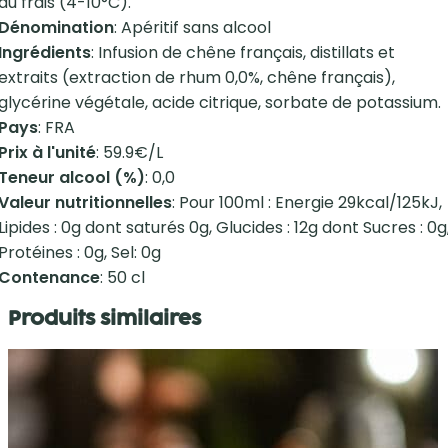
au frais (4-10°C).
Dénomination
: Apéritif sans alcool
Ingrédients
: Infusion de chêne français, distillats et
extraits (extraction de rhum 0,0%, chêne français),
glycérine végétale, acide citrique, sorbate de potassium.
Pays
: FRA
Prix à l'unité
: 59.9€/L
Teneur alcool (%)
: 0,0
Valeur nutritionnelles
: Pour 100ml : Energie 29kcal/125kJ,
Lipides : 0g dont saturés 0g, Glucides : 12g dont Sucres : 0g
Protéines : 0g, Sel: 0g
Contenance
: 50 cl
Produits similaires