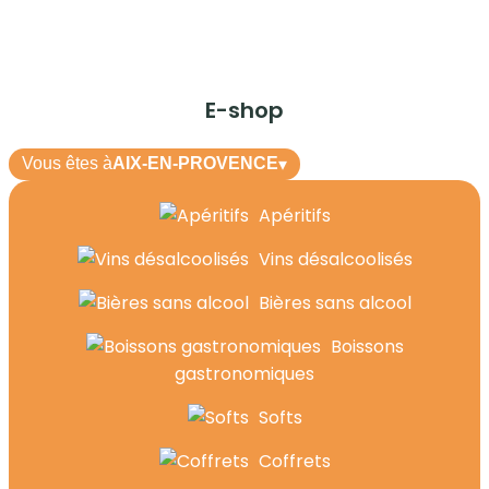
E-shop
Vous êtes à
AIX-EN-PROVENCE
▾
Apéritifs
Vins désalcoolisés
Bières sans alcool
Boissons
gastronomiques
Softs
Coffrets