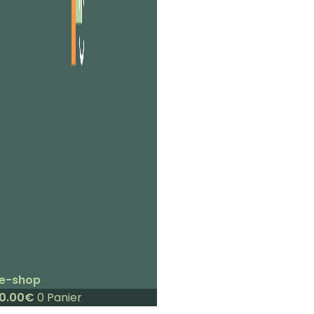
e-shop
0.00
€
0
Panier