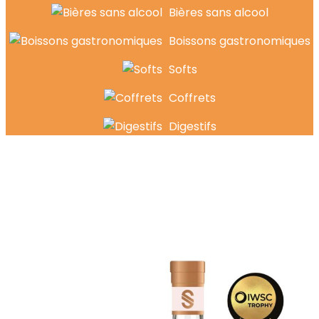
Bières sans alcool
Boissons gastronomiques
Softs
Coffrets
Digestifs