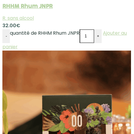
RHHM Rhum JNPR
R. sans alcool
32.00
€
quantité de RHHM Rhum JNPR
Ajouter au
-
+
panier