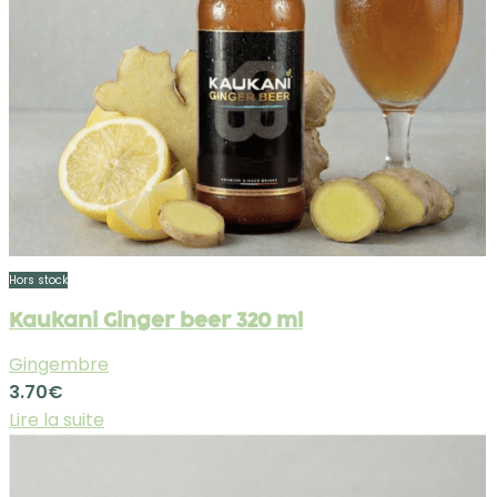
Hors stock
Kaukani Ginger beer 320 ml
Gingembre
3.70
€
Lire la suite