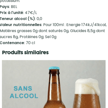
potassium.
Pays
: BEL
Prix à l'unité
: 47€/L
Teneur alcool (%)
: 0,0
Valeur nutritionnelles
: Pour 100ml : Energie 174kJ/41kcal,
Matières grasses 0g dont saturés 0g, Glucides 8,5g dont
sucres 8g, Protéines 0g; Sel 0g
Contenance
: 70 cl
Produits similaires