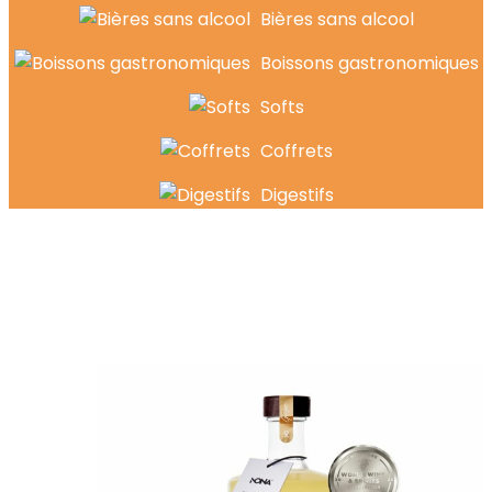
Bières sans alcool
Boissons gastronomiques
Softs
Coffrets
Digestifs