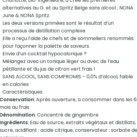
Charlotte, bio-ingénieure, a créé les premières
alternatives au G. et au Spritz Belge sans alcool ; NONA
June & NONA Spritz.
Les deux versions primées sont le résultat d’un
processus de distillation complexe.
Elle a reçu l’aide de chefs et de sommeliers renommés
pour façonner la palette de saveurs.
Envie d’un cocktail hypocalorique ?
Mélangez avec un tonique léger ou avec de l’eau
pétillante et du jus de citron vert frais !
SANS ALCOOL, SANS COMPROMIS – 0,0% d’alcool, faible
en calories
Caractéristiques
Conservation
: Après ouverture, a consommer dans les 6
mois au frais
Dénomination
: Concentré de gingembre
Ingrédients
: Eau de source, extraits végétaux et distillats,
sucre, acidifiant : acide citrique, conservateur : sorbate d