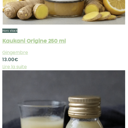
Hors stock
Kaukani Origine 250 ml
Gingembre
13.00
€
Lire la suite