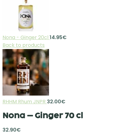
Nona - Ginger 20cl
14.95
€
Back to products
RHHM Rhum JNPR
32.00
€
Nona – Ginger 70 cl
32.90
€