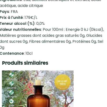
acétique, acide citrique
Pays
: FRA
Prix à l'unité
: 179€/L
Teneur alcool (%)
: 0,0%
Valeur nutritionnelles
: Pour 100ml : Energie 0 kJ (0kcal),
Matières grasses dont acides gras saturés 0g, Glucides
dont sucres 0g, Fibres alimentaires 0g, Protéines 0g, Sel
0g
Contenance
: 10cl
Produits similaires