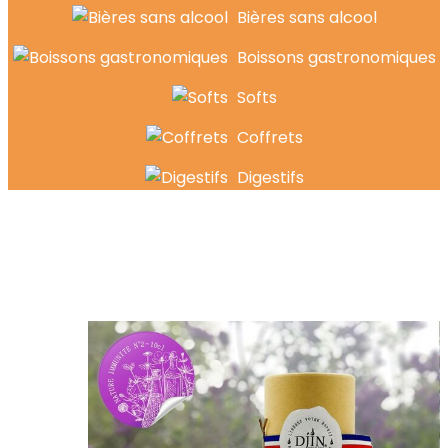
Bières sans alcool
Boissons gastronomiques
Softs
Coffrets
Digestifs