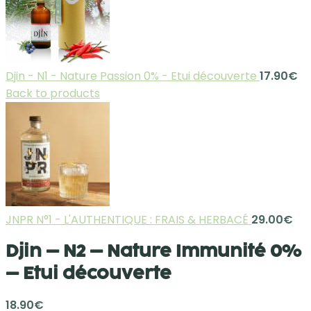
Djin - N1 - Nature Passion 0% - Etui découverte
17.90
€
Back to products
JNPR N°1 - L'AUTHENTIQUE : FRAIS & HERBACÉ
29.00
€
Djin – N2 – Nature Immunité 0%
– Etui découverte
18.90
€