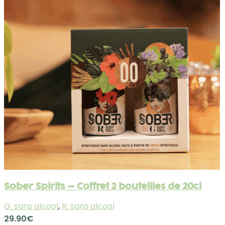
Sober Spirits – Coffret 2 bouteilles de 20cl
G. sans alcool
,
R. sans alcool
29.90
€