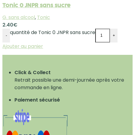
Tonic 0 JNPR sans sucre
G. sans alcool
,
Tonic
2.40
€
quantité de Tonic 0 JNPR sans sucre
-
+
Ajouter au panier
Click & Collect
Retrait possible une demi-journée après votre
commande en ligne.
Paiement sécurisé