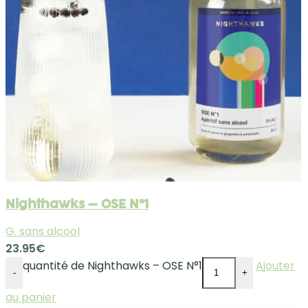
Nighthawks – OSE N°1
G. sans alcool
23.95
€
quantité de Nighthawks – OSE N°1
Ajouter
-
+
au panier